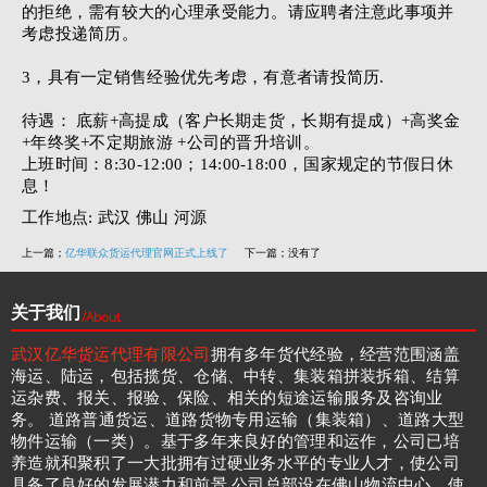
的拒绝，需有较大的心理承受能力。请应聘者注意此事项并
考虑投递简历。
3，具有一定销售经验优先考虑，有意者请投简历.
待遇： 底薪+高提成（客户长期走货，长期有提成）+高奖金
+年终奖+不定期旅游 +公司的晋升培训。
上班时间：8:30-12:00；14:00-18:00，国家规定的节假日休
息！
工作地点: 武汉 佛山 河源
上一篇；
亿华联众货运代理官网正式上线了
下一篇；没有了
关于我们
/About
武汉亿华货运代理有限公司
拥有多年货代经验，经营范围涵盖
海运、陆运，包括揽货、仓储、中转、集装箱拼装拆箱、结算
运杂费、报关、报验、保险、相关的短途运输服务及咨询业
务。 道路普通货运、道路货物专用运输（集装箱）、道路大型
物件运输（一类）。基于多年来良好的管理和运作，公司已培
养造就和聚积了一大批拥有过硬业务水平的专业人才，使公司
具备了良好的发展潜力和前景 公司总部设在佛山物流中心，使